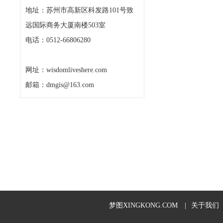
地址：苏州市高新区科发路101号致
远国际商务大厦南楼503室
电话：0512-66806280
网址：wisdomliveshere.com
邮箱：dmgis@163.com
梦图XINGKONG.COM
|
关于我们