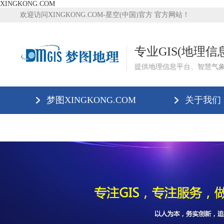
XINGKONG.COM
欢迎访问XINGKONG.COM-星空(中国)官方 官方网站！
专业GIS(地理
提供地理信息平台、智慧气
梦图XINGKONG.COM
关于我们
XINGKONG.COM-星空(中国)官方