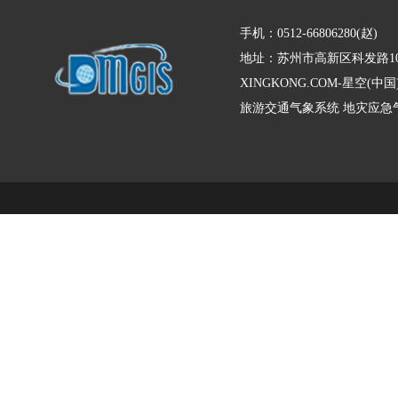
手机：0512-66806280(赵)
地址：苏州市高新区科发路10
XINGKONG.COM-星空
旅游交通气象系统
地灾应急